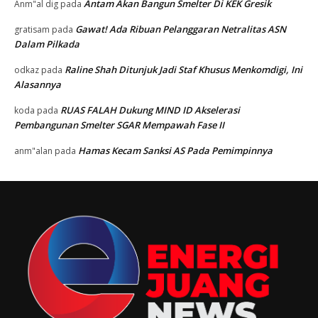
Antam Akan Bangun Smelter Di KEK Gresik
Anm"al dig
pada
Gawat! Ada Ribuan Pelanggaran Netralitas ASN
gratisam
pada
Dalam Pilkada
Raline Shah Ditunjuk Jadi Staf Khusus Menkomdigi, Ini
odkaz
pada
Alasannya
RUAS FALAH Dukung MIND ID Akselerasi
koda
pada
Pembangunan Smelter SGAR Mempawah Fase II
Hamas Kecam Sanksi AS Pada Pemimpinnya
anm"alan
pada