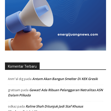
Komentar Terbaru
Antam Akan Bangun Smelter Di KEK Gresik
Anm"al dig
pada
Gawat! Ada Ribuan Pelanggaran Netralitas ASN
gratisam
pada
Dalam Pilkada
Raline Shah Ditunjuk Jadi Staf Khusus
odkaz
pada