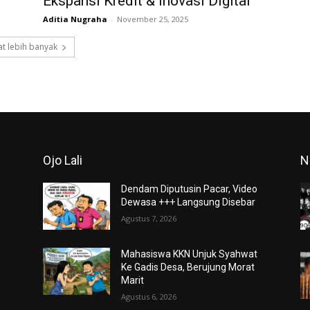
Ekspansi Kredit & Inovasi Digital
Aditia Nugraha
-
November 25, 2025
t lebih banyak
Ojo Lali
N
Dendam Diputusin Pacar, Video
Dewasa +++ Langsung Disebar
Agustus 7, 2026
Mahasiswa KKN Unjuk Syahwat
Ke Gadis Desa, Berujung Morat
Marit
Agustus 6, 2026