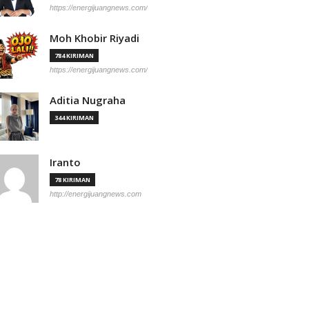
https://energijuangnews.com/
Moh Khobir Riyadi
784 KIRIMAN
https://energijuangnews.com/
Aditia Nugraha
344 KIRIMAN
Iranto
78 KIRIMAN
http://energijuangnews.com