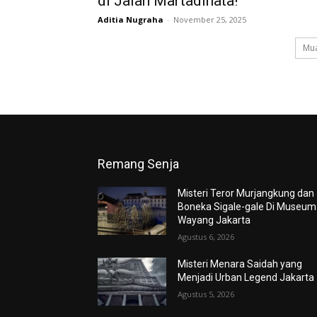
di Jalan Martadinata!
Aditia Nugraha
-
November 25, 2025
Mua
Remang Senja
Misteri Teror Murjangkung dan
Boneka Sigale-gale Di Museum
Wayang Jakarta
Agustus 6, 2026
Misteri Menara Saidah yang
Menjadi Urban Legend Jakarta
Agustus 5, 2026