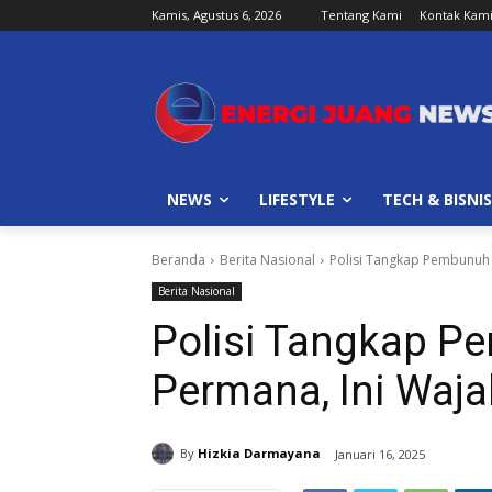
Kamis, Agustus 6, 2026
Tentang Kami
Kontak Kam
NEWS
LIFESTYLE
TECH & BISNIS
Beranda
Berita Nasional
Polisi Tangkap Pembunuh 
Berita Nasional
Polisi Tangkap 
Permana, Ini Waj
By
Hizkia Darmayana
Januari 16, 2025