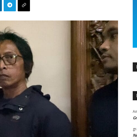
An
Gr
gr
Ne