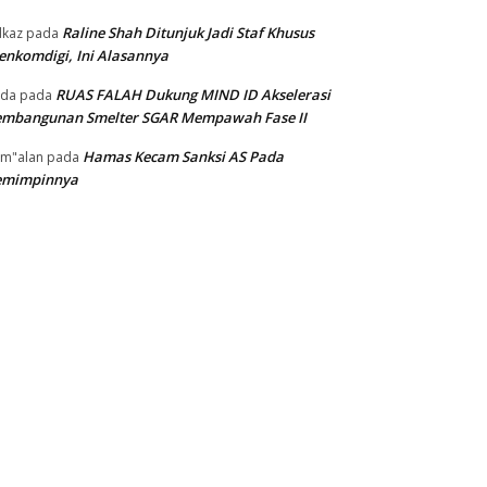
Raline Shah Ditunjuk Jadi Staf Khusus
kaz
pada
nkomdigi, Ini Alasannya
RUAS FALAH Dukung MIND ID Akselerasi
oda
pada
embangunan Smelter SGAR Mempawah Fase II
Hamas Kecam Sanksi AS Pada
m"alan
pada
emimpinnya