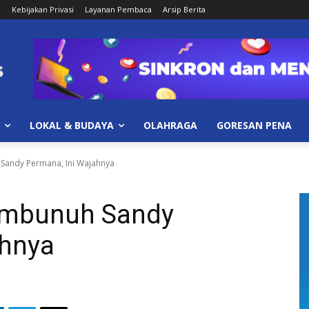
i
Kebijakan Privasi
Layanan Pembaca
Arsip Berita
LOKAL & BUDAYA
OLAHRAGA
GORESAN PENA
Sandy Permana, Ini Wajahnya
Pembunuh Sandy
ahnya