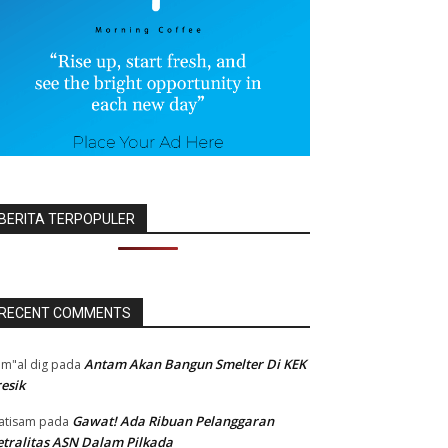
BERITA TERPOPULER
RECENT COMMENTS
Antam Akan Bangun Smelter Di KEK
m"al dig
pada
esik
Gawat! Ada Ribuan Pelanggaran
atisam
pada
tralitas ASN Dalam Pilkada