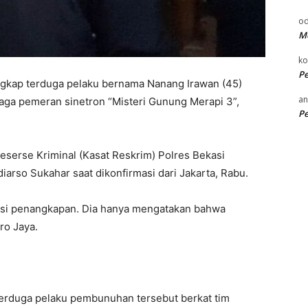
od
Me
k
P
ngkap terduga pelaku bernama Nanang Irawan (45)
an
aga pemeran sinetron “Misteri Gunung Merapi 3”,
P
Reserse Kriminal (Kasat Reskrim) Polres Bekasi
arso Sukahar saat dikonfirmasi dari Jakarta, Rabu.
kasi penangkapan. Dia hanya mengatakan bahwa
ro Jaya.
erduga pelaku pembunuhan tersebut berkat tim