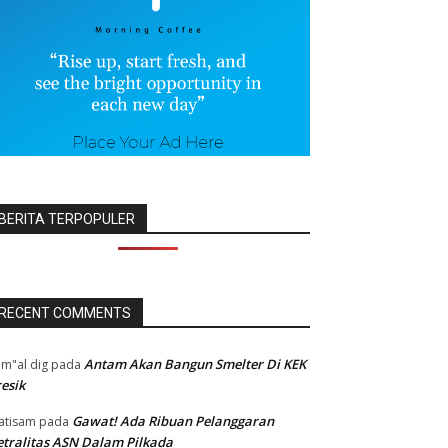
BERITA TERPOPULER
RECENT COMMENTS
Antam Akan Bangun Smelter Di KEK
m"al dig
pada
esik
Gawat! Ada Ribuan Pelanggaran
atisam
pada
tralitas ASN Dalam Pilkada