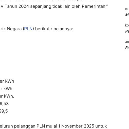
n IV Tahun 2024 sepanjang tidak lain oleh Pemerintah,”
od
Me
k
rik Negara (
PLN
) berikut rinciannya:
P
an
P
per kWh
per kWh
er kWh.
99,53
99,5
tuk seluruh pelanggan PLN mulai 1 November 2025 untuk