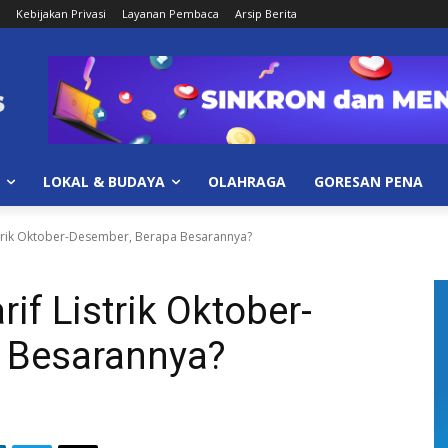
Kebijakan Privasi
Layanan Pembaca
Arsip Berita
LOKAL & BUDAYA
OLAHRAGA
GORESAN PENA
strik Oktober-Desember, Berapa Besarannya?
if Listrik Oktober-
 Besarannya?