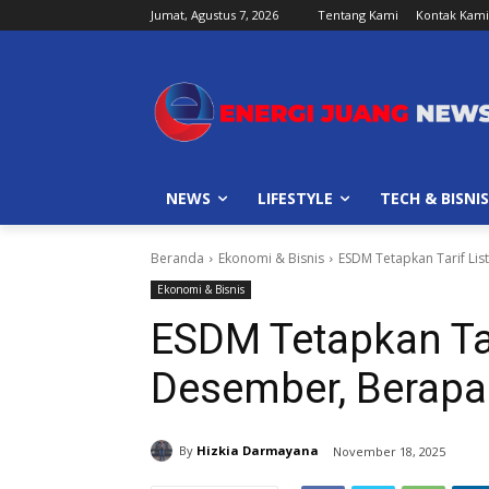
Jumat, Agustus 7, 2026
Tentang Kami
Kontak Kami
NEWS
LIFESTYLE
TECH & BISNIS
Beranda
Ekonomi & Bisnis
ESDM Tetapkan Tarif Li
Ekonomi & Bisnis
ESDM Tetapkan Tar
Desember, Berapa
By
Hizkia Darmayana
November 18, 2025