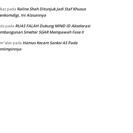
Raline Shah Ditunjuk Jadi Staf Khusus
kaz
pada
nkomdigi, Ini Alasannya
RUAS FALAH Dukung MIND ID Akselerasi
oda
pada
embangunan Smelter SGAR Mempawah Fase II
Hamas Kecam Sanksi AS Pada
m"alan
pada
emimpinnya