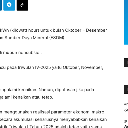
per kWh (kilowatt hour) untuk bulan Oktober – Desember
dan Sumber Daya Mineral (ESDM).
di mupun nonsubsidi.
gacu pada triwulan IV-2025 yaitu Oktober, November,
ngalami kenaikan. Namun, diputusan jika pada
ngalami kenaikan atau tetap.
An
Gr
apkan menggunakan realisasi parameter ekonomi makro
 secara akumulasi seharusnya menyebabkan kenaikan
gr
Ne
listrik Triwulan I Tahun 2025 adalah tetap yaitu sama