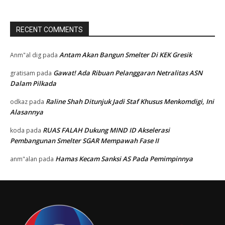
RECENT COMMENTS
Antam Akan Bangun Smelter Di KEK Gresik
Anm"al dig
pada
Gawat! Ada Ribuan Pelanggaran Netralitas ASN
gratisam
pada
Dalam Pilkada
Raline Shah Ditunjuk Jadi Staf Khusus Menkomdigi, Ini
odkaz
pada
Alasannya
RUAS FALAH Dukung MIND ID Akselerasi
koda
pada
Pembangunan Smelter SGAR Mempawah Fase II
Hamas Kecam Sanksi AS Pada Pemimpinnya
anm"alan
pada