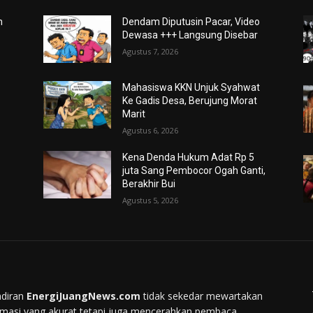
m
Dendam Diputusin Pacar, Video
Dewasa +++ Langsung Disebar
Agustus 7, 2026
Mahasiswa KKN Unjuk Syahwat
Ke Gadis Desa, Berujung Morat
Marit
Agustus 6, 2026
Kena Denda Hukum Adat Rp 5
juta Sang Pembocor Ogah Ganti,
Berakhir Bui
Agustus 5, 2026
diran
EnergiJuangNews.com
tidak sekedar mewartakan
rmasi yang akurat tetapi juga mencerahkan pembaca