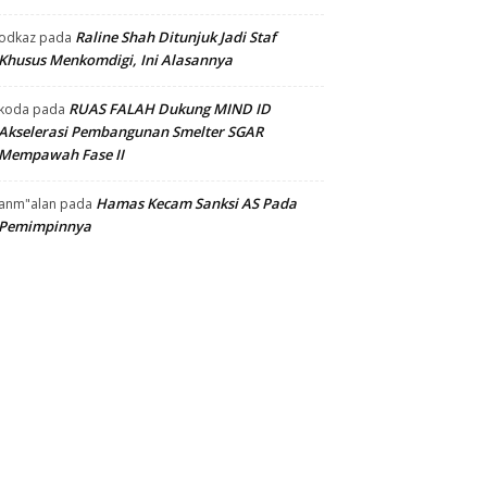
Raline Shah Ditunjuk Jadi Staf
odkaz
pada
Khusus Menkomdigi, Ini Alasannya
RUAS FALAH Dukung MIND ID
koda
pada
Akselerasi Pembangunan Smelter SGAR
Mempawah Fase II
Hamas Kecam Sanksi AS Pada
anm"alan
pada
Pemimpinnya