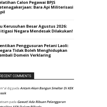
RECENT COMMENTS
Antam Akan Bangun Smelter Di KEK
m"al dig
pada
esik
Gawat! Ada Ribuan Pelanggaran
atisam
pada
tralitas ASN Dalam Pilkada