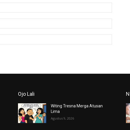
Nama:*
Email:*
Website:
Ojo Lali
N
h
Witing Tresna Merga Atusan
Lima
Agustus 9, 2026