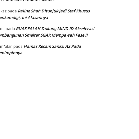
Raline Shah Ditunjuk Jadi Staf Khusus
kaz
pada
nkomdigi, Ini Alasannya
RUAS FALAH Dukung MIND ID Akselerasi
oda
pada
embangunan Smelter SGAR Mempawah Fase II
Hamas Kecam Sanksi AS Pada
m"alan
pada
emimpinnya