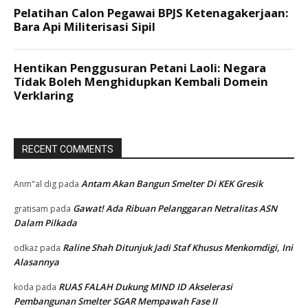
RECENT COMMENTS
Antam Akan Bangun Smelter Di KEK Gresik
Anm"al dig
pada
Gawat! Ada Ribuan Pelanggaran Netralitas ASN
gratisam
pada
Dalam Pilkada
Raline Shah Ditunjuk Jadi Staf Khusus Menkomdigi, Ini
odkaz
pada
Alasannya
RUAS FALAH Dukung MIND ID Akselerasi
koda
pada
Pembangunan Smelter SGAR Mempawah Fase II