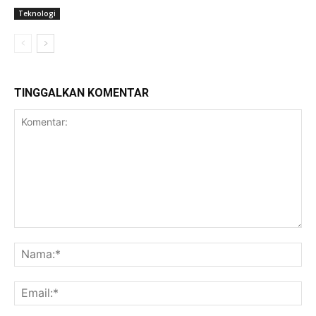
Teknologi
TINGGALKAN KOMENTAR
Komentar:
Na
Ema