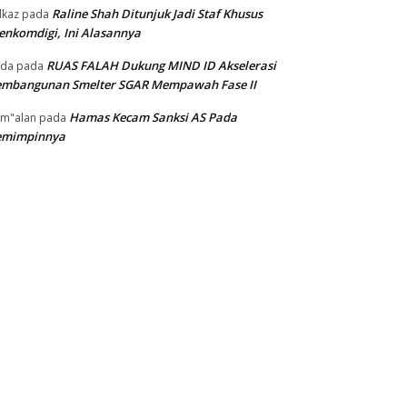
Raline Shah Ditunjuk Jadi Staf Khusus
kaz
pada
nkomdigi, Ini Alasannya
RUAS FALAH Dukung MIND ID Akselerasi
oda
pada
embangunan Smelter SGAR Mempawah Fase II
Hamas Kecam Sanksi AS Pada
m"alan
pada
emimpinnya