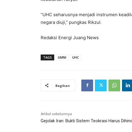
“UHC seharusnya menjadi instrumen keadila
negara diuji,” pungkas Rikzul.
Redaksi Energi Juang News
TAGS
GMNI
UHC
Bagikan
Artikel sebelumnya
Gejolak Iran: Bukti Sistem Teokrasi Harus Dihind