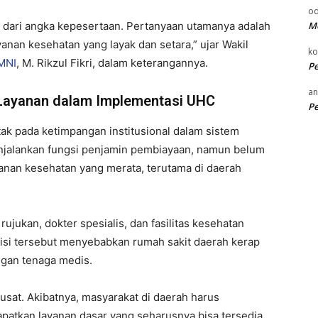
od
Me
a dari angka kepesertaan. Pertanyaan utamanya adalah
nan kesehatan yang layak dan setara,” ujar Wakil
k
MNI
, M. Rikzul Fikri, dalam keterangannya.
P
an
 Layanan dalam Implementasi UHC
P
ak pada ketimpangan institusional dalam sistem
menjalankan fungsi penjamin pembiayaan, namun belum
anan kesehatan yang merata, terutama di daerah
ujukan, dokter spesialis, dan fasilitas kesehatan
ndisi tersebut menyebabkan rumah sakit daerah kerap
ngan tenaga medis.
usat. Akibatnya, masyarakat di daerah harus
atkan layanan dasar yang seharusnya bisa tersedia