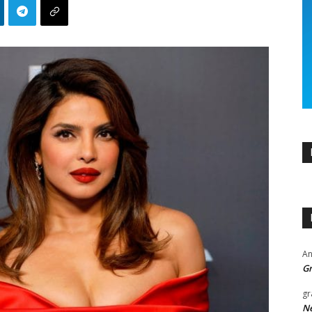
An
Gr
gr
Ne