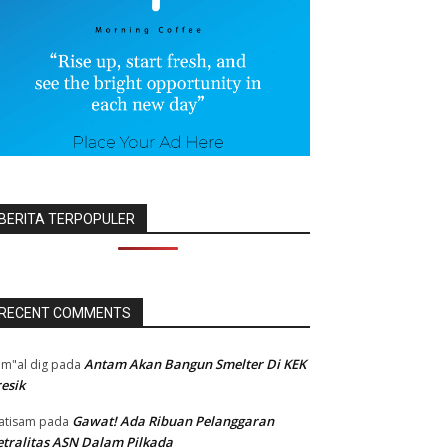
BERITA TERPOPULER
RECENT COMMENTS
Antam Akan Bangun Smelter Di KEK
m"al dig
pada
esik
Gawat! Ada Ribuan Pelanggaran
atisam
pada
tralitas ASN Dalam Pilkada