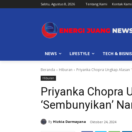
Sabtu, Agustus 8, 2026
Tentang Kami
Kontak Kami
NEWS
LIFESTYLE
TECH & BISNIS
Beranda
Hiburan
Priyanka Chopra Ungkap Alasan 
Hiburan
Priyanka Chopra 
‘Sembunyikan’ N
By
Hizkia Darmayana
Oktober 24, 2024