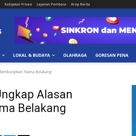
Kebijakan Privasi
Layanan Pembaca
Arsip Berita
LOKAL & BUDAYA
OLAHRAGA
GORESAN PENA
'Sembunyikan' Nama Belakang
Ungkap Alasan
ama Belakang