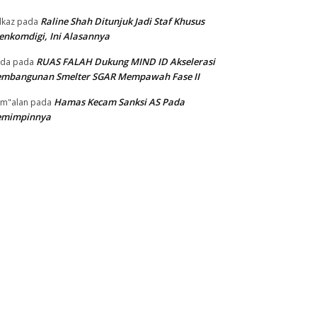
Raline Shah Ditunjuk Jadi Staf Khusus
kaz
pada
nkomdigi, Ini Alasannya
RUAS FALAH Dukung MIND ID Akselerasi
oda
pada
embangunan Smelter SGAR Mempawah Fase II
Hamas Kecam Sanksi AS Pada
m"alan
pada
emimpinnya