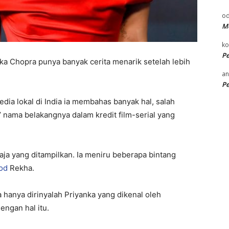
od
Me
k
P
nka Chopra punya banyak cerita menarik setelah lebih
an
P
ia lokal di India ia membahas banyak hal, salah
nama belakangnya dalam kredit film-serial yang
saja yang ditampilkan. Ia meniru beberapa bintang
od
Rekha.
 hanya dirinyalah Priyanka yang dikenal oleh
engan hal itu.