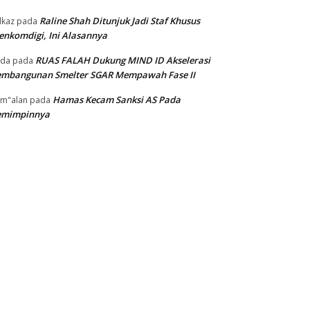
Raline Shah Ditunjuk Jadi Staf Khusus
kaz
pada
nkomdigi, Ini Alasannya
RUAS FALAH Dukung MIND ID Akselerasi
oda
pada
embangunan Smelter SGAR Mempawah Fase II
Hamas Kecam Sanksi AS Pada
m"alan
pada
emimpinnya