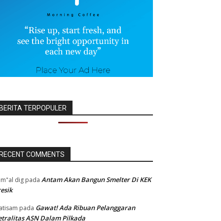
BERITA TERPOPULER
RECENT COMMENTS
Antam Akan Bangun Smelter Di KEK
m"al dig
pada
esik
Gawat! Ada Ribuan Pelanggaran
atisam
pada
tralitas ASN Dalam Pilkada