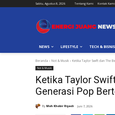
Sabtu, Agustus 8, 2026
Tentang Kami
Kontak Kami
NEWS
LIFESTYLE
TECH & BISNIS
Beranda
Not & Musik
Ketika Taylor Swift dan The 
Not & Musik
Ketika Taylor Swif
Generasi Pop Ber
By
Moh Khobir Riyadi
Juni 7, 2026