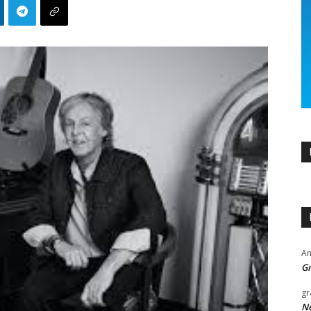
An
Gr
gr
Ne