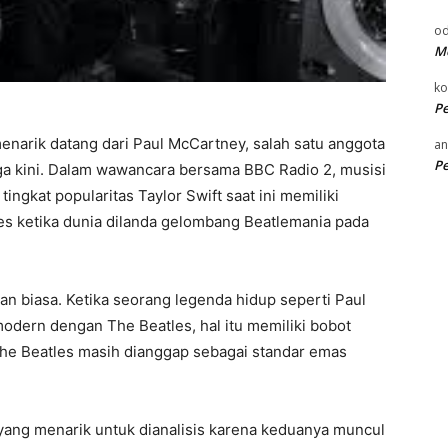
od
Me
k
P
enarik datang dari Paul McCartney, salah satu anggota
an
P
gga kini. Dalam wawancara bersama BBC Radio 2, musisi
ngkat popularitas Taylor Swift saat ini memiliki
s ketika dunia dilanda gelombang Beatlemania pada
an biasa. Ketika seorang legenda hidup seperti Paul
dern dengan The Beatles, hal itu memiliki bobot
i The Beatles masih dianggap sebagai standar emas
 yang menarik untuk dianalisis karena keduanya muncul