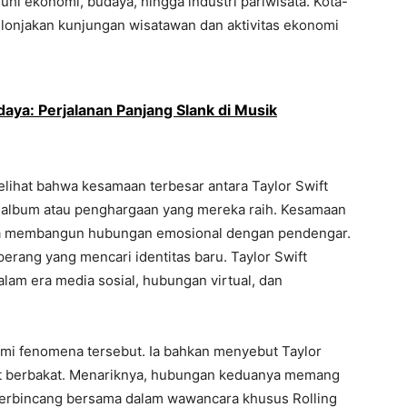
i ekonomi, budaya, hingga industri pariwisata. Kota-
 lonjakan kunjungan wisatawan dan aktivitas ekonomi
daya: Perjalanan Panjang Slank di Musik
elihat bahwa kesamaan terbesar antara Taylor Swift
n album atau penghargaan yang mereka raih. Kesamaan
a membangun hubungan emosional dengan pendengar.
erang yang mencari identitas baru. Taylor Swift
alam era media sosial, hubungan virtual, dan
i fenomena tersebut. Ia bahkan menyebut Taylor
at berbakat. Menariknya, hubungan keduanya memang
 berbincang bersama dalam wawancara khusus Rolling