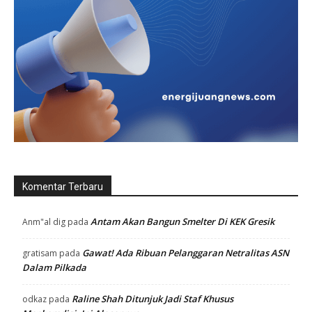
Komentar Terbaru
Antam Akan Bangun Smelter Di KEK Gresik
Anm"al dig
pada
Gawat! Ada Ribuan Pelanggaran Netralitas ASN
gratisam
pada
Dalam Pilkada
Raline Shah Ditunjuk Jadi Staf Khusus
odkaz
pada