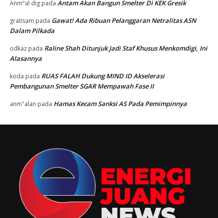
Antam Akan Bangun Smelter Di KEK Gresik
Anm"al dig
pada
Gawat! Ada Ribuan Pelanggaran Netralitas ASN
gratisam
pada
Dalam Pilkada
Raline Shah Ditunjuk Jadi Staf Khusus Menkomdigi, Ini
odkaz
pada
Alasannya
RUAS FALAH Dukung MIND ID Akselerasi
koda
pada
Pembangunan Smelter SGAR Mempawah Fase II
Hamas Kecam Sanksi AS Pada Pemimpinnya
anm"alan
pada