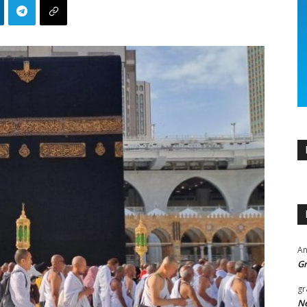
An
Gr
gr
Ne