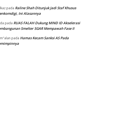
Raline Shah Ditunjuk Jadi Staf Khusus
kaz
pada
nkomdigi, Ini Alasannya
RUAS FALAH Dukung MIND ID Akselerasi
oda
pada
embangunan Smelter SGAR Mempawah Fase II
Hamas Kecam Sanksi AS Pada
m"alan
pada
emimpinnya