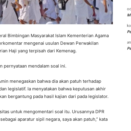
od
Me
k
P
deral Bimbingan Masyarakat Islam Kementerian Agama
an
berkomentar mengenai usulan Dewan Perwakilan
P
ian Haji yang terpisah dari Kemenag.
n pernyataan mendalam soal ini.
 Amin menegaskan bahwa dia akan patuh terhadap
dan legislatif. Ia menyatakan bahwa keputusan akhir
 bergantung pada hasil kajian dari pada legislator.
pasitas untuk mengomentari soal itu. Urusannya DPR
bagai aparatur sipil negara, saya akan patuh,” kata