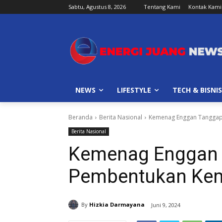
Sabtu, Agustus 8, 2026
Tentang Kami
Kontak Kami
NEWS
LIFESTYLE
TECH & BISNIS
Beranda
Berita Nasional
Kemenag Enggan Tanggapi
Berita Nasional
Kemenag Enggan 
Pembentukan Keme
By
Hizkia Darmayana
Juni 9, 2024