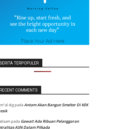
BERITA TERPOPULER
RECENT COMMENTS
Antam Akan Bangun Smelter Di KEK
m"al dig
pada
esik
Gawat! Ada Ribuan Pelanggaran
atisam
pada
tralitas ASN Dalam Pilkada