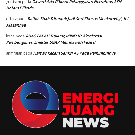
Gawat! Ada Ribuan Pelanggaran Netralitas ASN
gratisam
pada
Dalam Pilkada
Raline Shah Ditunjuk Jadi Staf Khusus Menkomdigi, Ini
odkaz
pada
Alasannya
RUAS FALAH Dukung MIND ID Akselerasi
koda
pada
Pembangunan Smelter SGAR Mempawah Fase II
Hamas Kecam Sanksi AS Pada Pemimpinnya
anm"alan
pada