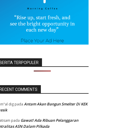
BERITA TERPOPULER
RECENT COMMENTS
Antam Akan Bangun Smelter Di KEK
m"al dig
pada
esik
Gawat! Ada Ribuan Pelanggaran
atisam
pada
tralitas ASN Dalam Pilkada