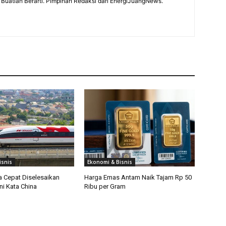
Buatlah Berarti. Pimpinan Redaksi dari EnergiJuangNews.
isnis
Ekonomi & Bisnis
a Cepat Diselesaikan
Harga Emas Antam Naik Tajam Rp 50
ni Kata China
Ribu per Gram