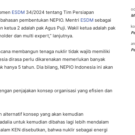
od
Kepmen
ESDM
34/2024 tentang Tim Persiapan
Me
bahasan pembentukan NEPIO. Mentri
ESDM
sebagai
k
n ketua 2 adalah pak Agus Puji. Wakil ketua adalah pak
P
older dan multi expert,” lanjutnya.
an
P
cana membangun tenaga nuklir tidak wajib memiliki
onesia dirasa perlu dikarenakan memerlukan banyak
k hanya 5 tahun. Dia bilang, NEPIO Indonesia ini akan
gan penjajakan konsep organisasi yang efisien dan
n alternatif konsep yang akan kemudian
adalia untuk kemudian dibahas lagi lebih mendalam
alam KEN disebutkan, bahwa nuklir sebagai energi