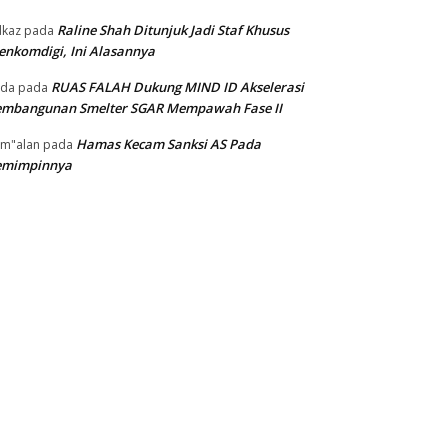
Raline Shah Ditunjuk Jadi Staf Khusus
kaz
pada
nkomdigi, Ini Alasannya
RUAS FALAH Dukung MIND ID Akselerasi
oda
pada
embangunan Smelter SGAR Mempawah Fase II
Hamas Kecam Sanksi AS Pada
m"alan
pada
emimpinnya