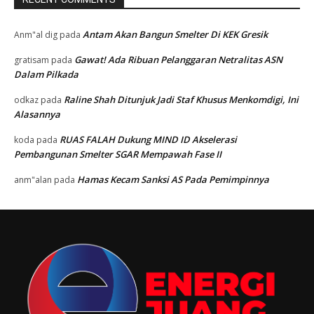
Antam Akan Bangun Smelter Di KEK Gresik
Anm"al dig
pada
Gawat! Ada Ribuan Pelanggaran Netralitas ASN
gratisam
pada
Dalam Pilkada
Raline Shah Ditunjuk Jadi Staf Khusus Menkomdigi, Ini
odkaz
pada
Alasannya
RUAS FALAH Dukung MIND ID Akselerasi
koda
pada
Pembangunan Smelter SGAR Mempawah Fase II
Hamas Kecam Sanksi AS Pada Pemimpinnya
anm"alan
pada