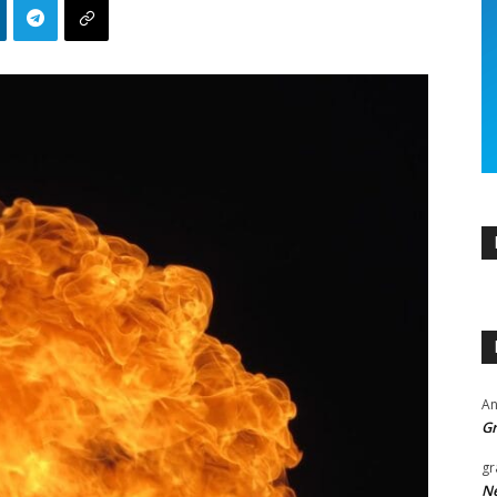
An
Gr
gr
Ne