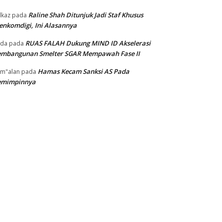
Raline Shah Ditunjuk Jadi Staf Khusus
kaz
pada
nkomdigi, Ini Alasannya
RUAS FALAH Dukung MIND ID Akselerasi
oda
pada
embangunan Smelter SGAR Mempawah Fase II
Hamas Kecam Sanksi AS Pada
m"alan
pada
emimpinnya