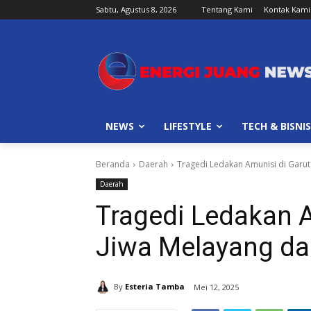
Sabtu, Agustus 8, 2026
Tentang Kami
Kontak Kami
NEWS
LIFESTYLE
TECH & BISNIS
Beranda
Daerah
Tragedi Ledakan Amunisi di Garut
Daerah
Tragedi Ledakan A
Jiwa Melayang d
By
Esteria Tamba
Mei 12, 2025