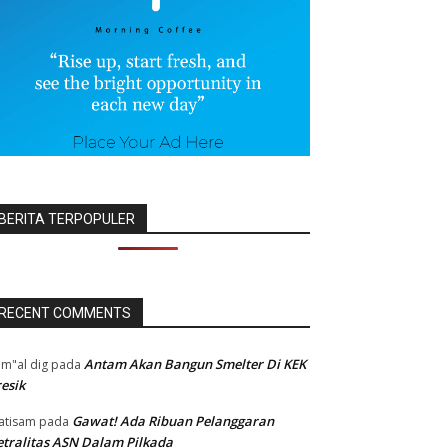
BERITA TERPOPULER
RECENT COMMENTS
Antam Akan Bangun Smelter Di KEK
m"al dig
pada
esik
Gawat! Ada Ribuan Pelanggaran
atisam
pada
tralitas ASN Dalam Pilkada