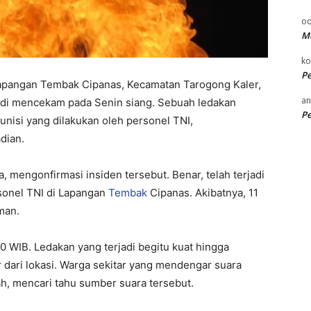
od
Me
k
P
apangan Tembak Cipanas, Kecamatan Tarogong Kaler,
an
di mencekam pada Senin siang. Sebuah ledakan
P
nisi yang dilakukan oleh personel TNI,
dian.
 mengonfirmasi insiden tersebut. Benar, telah terjadi
sonel TNI di Lapangan
Tembak
Cipanas. Akibatnya, 11
man.
.30 WIB. Ledakan yang terjadi begitu kuat hingga
 dari lokasi. Warga sekitar yang mendengar suara
, mencari tahu sumber suara tersebut.