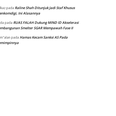
Raline Shah Ditunjuk Jadi Staf Khusus
kaz
pada
nkomdigi, Ini Alasannya
RUAS FALAH Dukung MIND ID Akselerasi
oda
pada
embangunan Smelter SGAR Mempawah Fase II
Hamas Kecam Sanksi AS Pada
m"alan
pada
emimpinnya