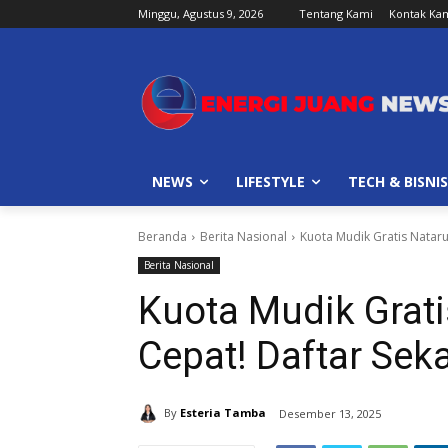
Minggu, Agustus 9, 2026
Tentang Kami
Kontak Ka
NEWS
LIFESTYLE
TECH & BISNIS
Beranda
Berita Nasional
Kuota Mudik Gratis Nataru
Berita Nasional
Kuota Mudik Grati
Cepat! Daftar Sek
By
Esteria Tamba
Desember 13, 2025