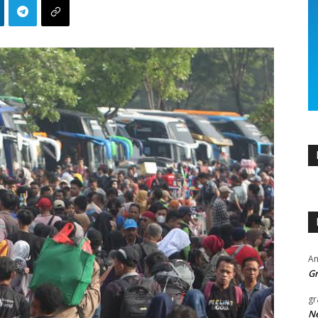
An
Gr
gr
Ne