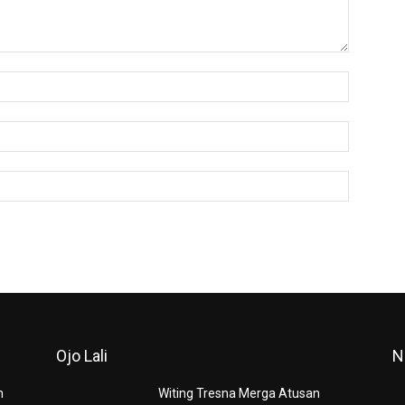
Nama:*
Email:*
Website:
Ojo Lali
N
m
Witing Tresna Merga Atusan