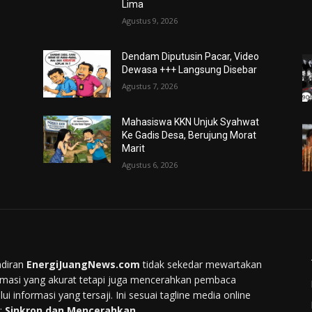
Lima
Agustus 9, 2026
Dendam Diputusin Pacar, Video
Dewasa +++ Langsung Disebar
Agustus 7, 2026
Mahasiswa KKN Unjuk Syahwat
Ke Gadis Desa, Berujung Morat
Marit
Agustus 6, 2026
diran
EnergiJuangNews.com
tidak sekedar mewartakan
rmasi yang akurat tetapi juga mencerahkan pembaca
lui informasi yang tersaji. Ini sesuai tagline media online
:
Sinkron dan Mencerahkan.