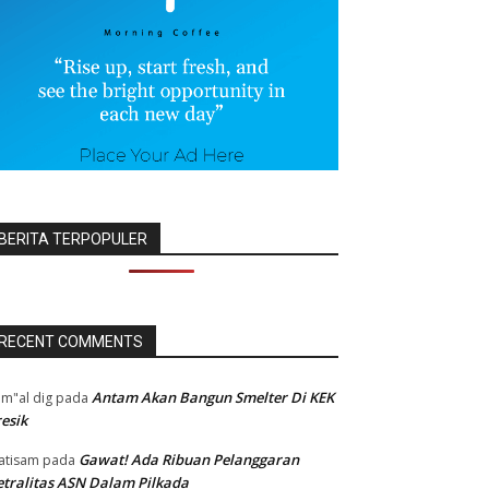
BERITA TERPOPULER
RECENT COMMENTS
Antam Akan Bangun Smelter Di KEK
m"al dig
pada
esik
Gawat! Ada Ribuan Pelanggaran
atisam
pada
tralitas ASN Dalam Pilkada