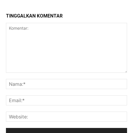
TINGGALKAN KOMENTAR
Komentar:
Na
Ema
Web