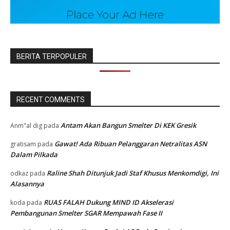
BERITA TERPOPULER
RECENT COMMENTS
Antam Akan Bangun Smelter Di KEK Gresik
Anm"al dig
pada
Gawat! Ada Ribuan Pelanggaran Netralitas ASN
gratisam
pada
Dalam Pilkada
Raline Shah Ditunjuk Jadi Staf Khusus Menkomdigi, Ini
odkaz
pada
Alasannya
RUAS FALAH Dukung MIND ID Akselerasi
koda
pada
Pembangunan Smelter SGAR Mempawah Fase II