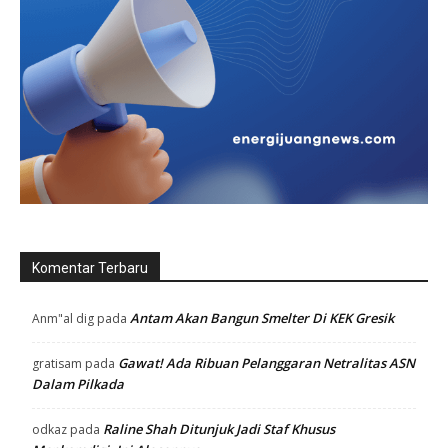
Komentar Terbaru
Antam Akan Bangun Smelter Di KEK Gresik
Anm"al dig
pada
Gawat! Ada Ribuan Pelanggaran Netralitas ASN
gratisam
pada
Dalam Pilkada
Raline Shah Ditunjuk Jadi Staf Khusus
odkaz
pada