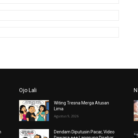
Email:*
Website:
Ojo Lali
N
h
Witing Tresna Merga Atusan
Lima
Agustus 9, 2026
m
Dendam Diputusin Pacar, Video
Dewasa +++ Langsung Disebar