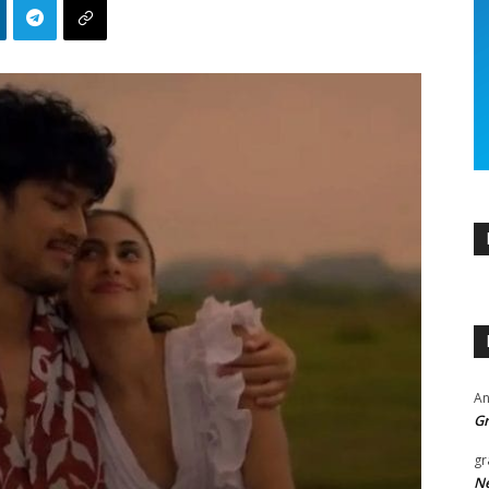
An
Gr
gr
Ne