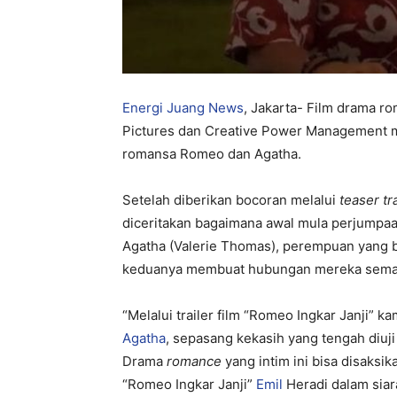
Energi Juang News
, Jakarta- Film drama 
Pictures dan Creative Power Management m
romansa Romeo dan Agatha.
Setelah diberikan bocoran melalui
teaser tra
diceritakan bagaimana awal mula perjumpa
Agatha (Valerie Thomas), perempuan yang 
keduanya membuat hubungan mereka semak
“Melalui trailer film “Romeo Ingkar Janji”
Agatha
, sepasang kekasih yang tengah diuj
Drama
romance
yang intim ini bisa disaksik
“Romeo Ingkar Janji”
Emil
Heradi dalam siar