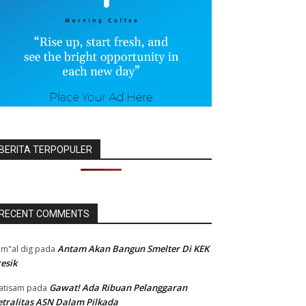
BERITA TERPOPULER
RECENT COMMENTS
Antam Akan Bangun Smelter Di KEK
m"al dig
pada
esik
Gawat! Ada Ribuan Pelanggaran
atisam
pada
tralitas ASN Dalam Pilkada