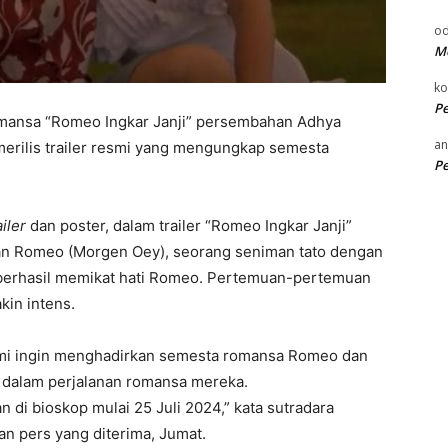
od
Me
k
P
romansa “Romeo Ingkar Janji” persembahan Adhya
an
erilis trailer resmi yang mengungkap semesta
P
iler
dan poster, dalam trailer “Romeo Ingkar Janji”
an Romeo (Morgen Oey), seorang seniman tato dengan
berhasil memikat hati Romeo. Pertemuan-pertemuan
in intens.
 kami ingin menghadirkan semesta romansa Romeo dan
i dalam perjalanan romansa mereka.
an di bioskop mulai 25 Juli 2024,” kata sutradara
an pers yang diterima, Jumat.