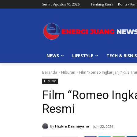
Senin, Agustus 10, 2026
Tentang Kami
Kontak Kam
NEWS
LIFESTYLE
TECH & BISNIS
Beranda
Hiburan
Film “Romeo Ingkar Janji” Rilis Tra
Hiburan
Film “Romeo Ingkar 
Resmi
By
Hizkia Darmayana
Juni 22, 2024