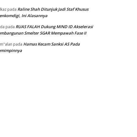
Raline Shah Ditunjuk Jadi Staf Khusus
kaz
pada
nkomdigi, Ini Alasannya
RUAS FALAH Dukung MIND ID Akselerasi
oda
pada
embangunan Smelter SGAR Mempawah Fase II
Hamas Kecam Sanksi AS Pada
m"alan
pada
emimpinnya