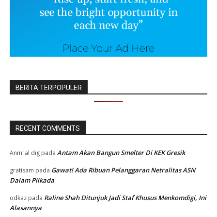
BERITA TERPOPULER
RECENT COMMENTS
Antam Akan Bangun Smelter Di KEK Gresik
Anm"al dig
pada
Gawat! Ada Ribuan Pelanggaran Netralitas ASN
gratisam
pada
Dalam Pilkada
Raline Shah Ditunjuk Jadi Staf Khusus Menkomdigi, Ini
odkaz
pada
Alasannya