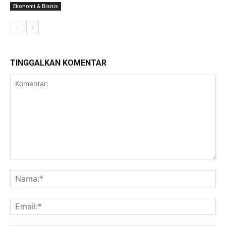
Ekonomi & Bisnis
TINGGALKAN KOMENTAR
Komentar:
Na
Ema