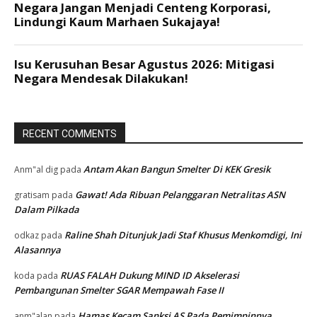
RECENT COMMENTS
Antam Akan Bangun Smelter Di KEK Gresik
Anm"al dig
pada
Gawat! Ada Ribuan Pelanggaran Netralitas ASN
gratisam
pada
Dalam Pilkada
Raline Shah Ditunjuk Jadi Staf Khusus Menkomdigi, Ini
odkaz
pada
Alasannya
RUAS FALAH Dukung MIND ID Akselerasi
koda
pada
Pembangunan Smelter SGAR Mempawah Fase II
Hamas Kecam Sanksi AS Pada Pemimpinnya
anm"alan
pada