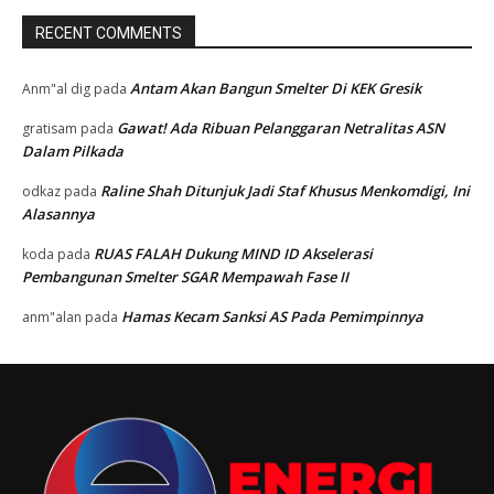
RECENT COMMENTS
Antam Akan Bangun Smelter Di KEK Gresik
Anm"al dig
pada
Gawat! Ada Ribuan Pelanggaran Netralitas ASN
gratisam
pada
Dalam Pilkada
Raline Shah Ditunjuk Jadi Staf Khusus Menkomdigi, Ini
odkaz
pada
Alasannya
RUAS FALAH Dukung MIND ID Akselerasi
koda
pada
Pembangunan Smelter SGAR Mempawah Fase II
Hamas Kecam Sanksi AS Pada Pemimpinnya
anm"alan
pada