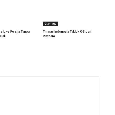
Olahraga
rsib vs Persija Tanpa
Timnas Indonesia Takluk 0-3 dari
Bali
Vietnam