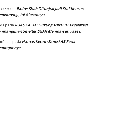
Raline Shah Ditunjuk Jadi Staf Khusus
kaz
pada
nkomdigi, Ini Alasannya
RUAS FALAH Dukung MIND ID Akselerasi
oda
pada
embangunan Smelter SGAR Mempawah Fase II
Hamas Kecam Sanksi AS Pada
m"alan
pada
emimpinnya