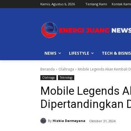
Kamis, Agustus 6, 2026
Tentang Kami
Kontak Kam
NEWS
LIFESTYLE
TECH & BISNIS
Beranda
Olahraga
Mobile Legends Akan Kembali D
Olahraga
Teknologi
Mobile Legends A
Dipertandingkan 
By
Hizkia Darmayana
Oktober 31, 2024