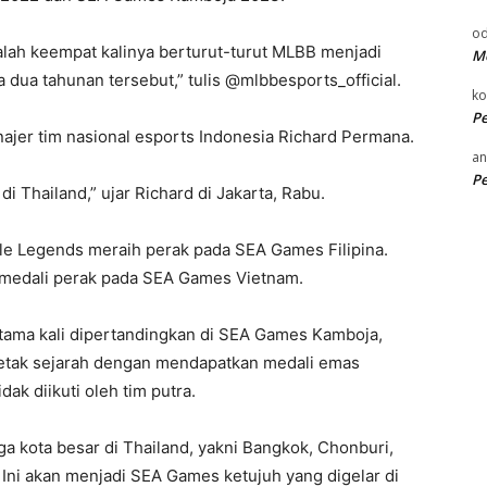
od
alah keempat kalinya berturut-turut MLBB menjadi
Me
 dua tahunan tersebut,” tulis @mlbbesports_official.
k
P
jer tim nasional esports Indonesia Richard Permana.
an
P
 Thailand,” ujar Richard di Jakarta, Rabu.
le Legends meraih perak pada SEA Games Filipina.
medali perak pada SEA Games Vietnam.
tama kali dipertandingkan di SEA Games Kamboja,
cetak sejarah dengan mendapatkan medali emas
ak diikuti oleh tim putra.
ga kota besar di Thailand, yakni Bangkok, Chonburi,
ni akan menjadi SEA Games ketujuh yang digelar di