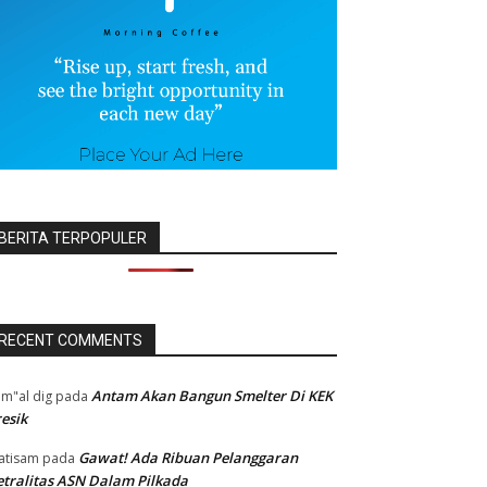
BERITA TERPOPULER
RECENT COMMENTS
Antam Akan Bangun Smelter Di KEK
m"al dig
pada
esik
Gawat! Ada Ribuan Pelanggaran
atisam
pada
tralitas ASN Dalam Pilkada