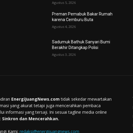
Agustus 5, 2026
Preman Pemabuk Bakar Rumah
karena Cemburu Buta
Agustus 4, 2026
Sadumuk Bathuk Sanyari Bumi
Berakhir Ditangkap Polisi
Agustus 3, 2026
diran
EnergiJuangNews.com
tidak sekedar mewartakan
rmasi yang akurat tetapi juga mencerahkan pembaca
lui informasi yang tersaji. Ini sesuai tagline media online
:
Sinkron dan Mencerahkan.
ngi Kami:
redaksi@energijuangnews.com