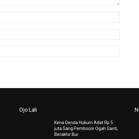
Nama:*
Email:*
Website:
Ojo Lali
N
Kena Denda Hukum Adat Rp 5
juta Sang Pembocor Ogah Ganti,
Berakhir Bui