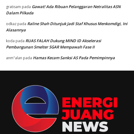
Gawat! Ada Ribuan Pelanggaran Netralitas ASN
gratisam
pada
Dalam Pilkada
Raline Shah Ditunjuk Jadi Staf Khusus Menkomdigi, Ini
odkaz
pada
Alasannya
RUAS FALAH Dukung MIND ID Akselerasi
koda
pada
Pembangunan Smelter SGAR Mempawah Fase II
Hamas Kecam Sanksi AS Pada Pemimpinnya
anm"alan
pada