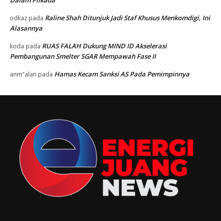
Dalam Pilkada
Raline Shah Ditunjuk Jadi Staf Khusus Menkomdigi, Ini
odkaz
pada
Alasannya
RUAS FALAH Dukung MIND ID Akselerasi
koda
pada
Pembangunan Smelter SGAR Mempawah Fase II
Hamas Kecam Sanksi AS Pada Pemimpinnya
anm"alan
pada