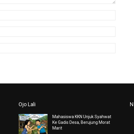
Nama:*
Email:*
Website:
Ojo Lali
N
Mahasiswa KKN Unjuk Syahwat
Ke Gadis Desa, Berujung Morat
Marit