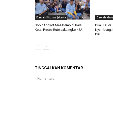
Daerah Khusus Jakarta
Daerah Khus
Sopir Angkot M44 Demo di Balai
Dua JPO di 
Kota, Protes Rute JakLingko 48A
Nyambung, I
DKI
TINGGALKAN KOMENTAR