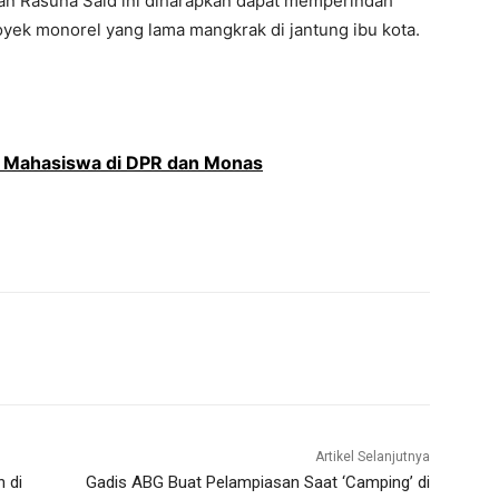
n Rasuna Said ini diharapkan dapat memperindah
royek monorel yang lama mangkrak di jantung ibu kota.
i Mahasiswa di DPR dan Monas
Artikel Selanjutnya
n di
Gadis ABG Buat Pelampiasan Saat ‘Camping’ di