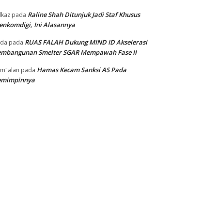
Raline Shah Ditunjuk Jadi Staf Khusus
kaz
pada
nkomdigi, Ini Alasannya
RUAS FALAH Dukung MIND ID Akselerasi
oda
pada
embangunan Smelter SGAR Mempawah Fase II
Hamas Kecam Sanksi AS Pada
m"alan
pada
emimpinnya