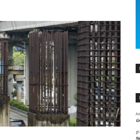
An
Gr
gr
Ne