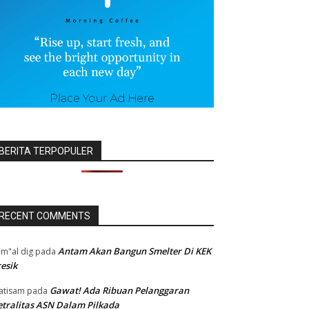
BERITA TERPOPULER
RECENT COMMENTS
Antam Akan Bangun Smelter Di KEK
m"al dig
pada
esik
Gawat! Ada Ribuan Pelanggaran
atisam
pada
tralitas ASN Dalam Pilkada