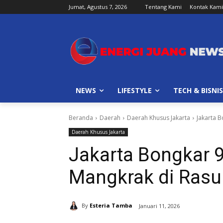
Jumat, Agustus 7, 2026
Tentang Kami
Kontak Kami
NEWS
LIFESTYLE
TECH & BISNIS
Beranda
Daerah
Daerah Khusus Jakarta
Jakarta 
Daerah Khusus Jakarta
Jakarta Bongkar 
Mangkrak di Rasu
By
Esteria Tamba
Januari 11, 2026