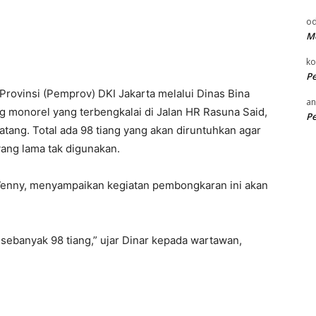
od
Me
k
P
rovinsi (Pemprov) DKI Jakarta melalui Dinas Bina
an
 monorel yang terbengkalai di Jalan HR Rasuna Said,
P
tang. Total ada 98 tiang yang akan diruntuhkan agar
yang lama tak digunakan.
 Wenny, menyampaikan kegiatan pembongkaran ini akan
sebanyak 98 tiang,” ujar Dinar kepada wartawan,