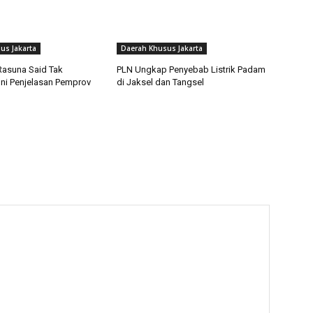
us Jakarta
Daerah Khusus Jakarta
Rasuna Said Tak
PLN Ungkap Penyebab Listrik Padam
ni Penjelasan Pemprov
di Jaksel dan Tangsel