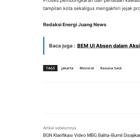
Proses pembongkaran dan penataan kawasa
tampilan kota sekaligus mengakhiri jejak p
Redaksi Energi Juang News
Baca juga :
BEM UI Absen dalam Aks
TAGS
jakarta
Monorel
Rasuna Said
Bagikan
Artikel sebelumnya
BGN Klarifikasi Video MBG Balita-Bumil Disajika