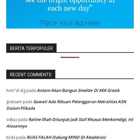
BERITA TERPOPULER
RECENT COMMENTS
Antam Akan Bangun Smelter Di KEK Gresik
Anm"al dig
pada
Gawat! Ada Ribuan Pelanggaran Netralitas ASN
gratisam
pada
Dalam Pilkada
Raline Shah Ditunjuk Jadi Staf Khusus Menkomdigi, Ini
odkaz
pada
Alasannya
RUAS FALAH Dukung MIND ID Akselerasi
koda
pada