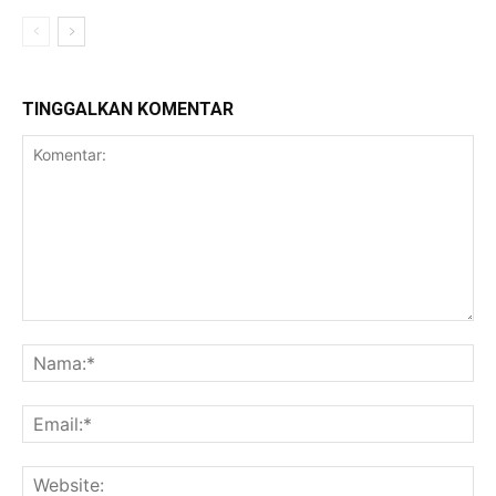
TINGGALKAN KOMENTAR
Komentar:
Na
Ema
Web