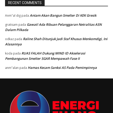
RECENT COMMENTS
Antam Akan Bangun Smelter Di KEK Gresik
Anm"al dig
pada
Gawat! Ada Ribuan Pelanggaran Netralitas ASN
gratisam
pada
Dalam Pilkada
Raline Shah Ditunjuk Jadi Staf Khusus Menkomdigi, Ini
odkaz
pada
Alasannya
RUAS FALAH Dukung MIND ID Akselerasi
koda
pada
Pembangunan Smelter SGAR Mempawah Fase II
Hamas Kecam Sanksi AS Pada Pemimpinnya
anm"alan
pada