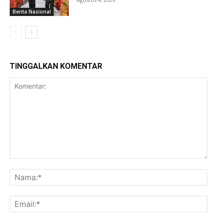
Berita Nasional
TINGGALKAN KOMENTAR
Komentar:
Na
Ema