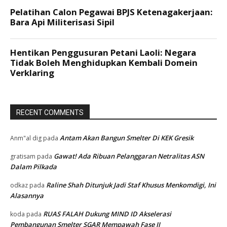
RECENT COMMENTS
Antam Akan Bangun Smelter Di KEK Gresik
Anm"al dig
pada
Gawat! Ada Ribuan Pelanggaran Netralitas ASN
gratisam
pada
Dalam Pilkada
Raline Shah Ditunjuk Jadi Staf Khusus Menkomdigi, Ini
odkaz
pada
Alasannya
RUAS FALAH Dukung MIND ID Akselerasi
koda
pada
Pembangunan Smelter SGAR Mempawah Fase II