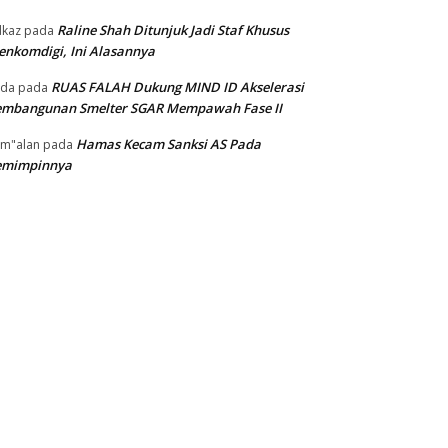
Raline Shah Ditunjuk Jadi Staf Khusus
kaz
pada
nkomdigi, Ini Alasannya
RUAS FALAH Dukung MIND ID Akselerasi
oda
pada
embangunan Smelter SGAR Mempawah Fase II
Hamas Kecam Sanksi AS Pada
m"alan
pada
emimpinnya