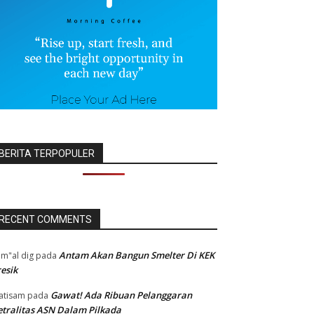
BERITA TERPOPULER
RECENT COMMENTS
Antam Akan Bangun Smelter Di KEK
m"al dig
pada
esik
Gawat! Ada Ribuan Pelanggaran
atisam
pada
tralitas ASN Dalam Pilkada