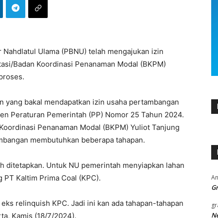
r Nahdlatul Ulama (PBNU) telah mengajukan izin
tasi/Badan Koordinasi Penanaman Modal (BKPM)
proses.
an yang bakal mendapatkan izin usaha pertambangan
en Peraturan Pemerintah (PP) Nomor 25 Tahun 2024.
n Koordinasi Penanaman Modal (BKPM) Yuliot Tanjung
ambangan membutuhkan beberapa tahapan.
h ditetapkan. Untuk NU pemerintah menyiapkan lahan
An
g PT Kaltim Prima Coal (KPC).
Gr
 eks relinquish KPC. Jadi ini kan ada tahapan-tahapan
gr
Ne
arta, Kamis (18/7/2024).