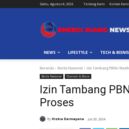
Sabtu, Agustus 8, 2026
Tentang Kami
Kontak Kami
NEWS
LIFESTYLE
TECH & BISNIS
Beranda
Berita Nasional
Izin Tambang PBNU Masih
Berita Nasional
Ekonomi & Bisnis
Izin Tambang PB
Proses
By
Hizkia Darmayana
Juli 20, 2024