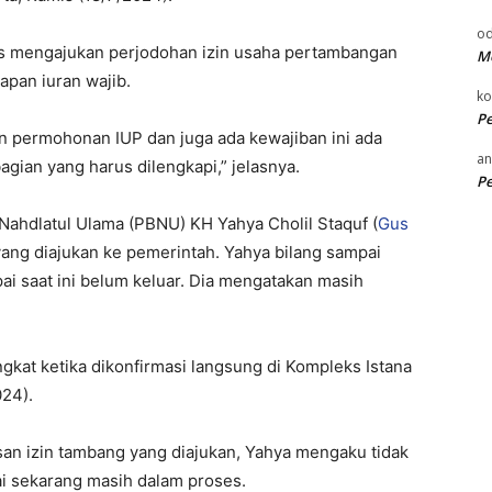
od
s mengajukan perjodohan izin usaha pertambangan
Me
apan iuran wajib.
k
P
 permohonan IUP dan juga ada kewajiban ini ada
an
agian yang harus dilengkapi,” jelasnya.
P
hdlatul Ulama (PBNU) KH Yahya Cholil Staquf (
Gus
yang diajukan ke pemerintah. Yahya bilang sampai
i saat ini belum keluar. Dia mengatakan masih
ingkat ketika dikonfirmasi langsung di Kompleks Istana
024).
an izin tambang yang diajukan, Yahya mengaku tidak
ai sekarang masih dalam proses.