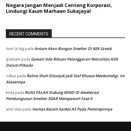
RECENT COMMENTS
Antam Akan Bangun Smelter Di KEK Gresik
Anm"al dig
pada
Gawat! Ada Ribuan Pelanggaran Netralitas ASN
gratisam
pada
Dalam Pilkada
Raline Shah Ditunjuk Jadi Staf Khusus Menkomdigi, Ini
odkaz
pada
Alasannya
RUAS FALAH Dukung MIND ID Akselerasi
koda
pada
Pembangunan Smelter SGAR Mempawah Fase II
Hamas Kecam Sanksi AS Pada Pemimpinnya
anm"alan
pada