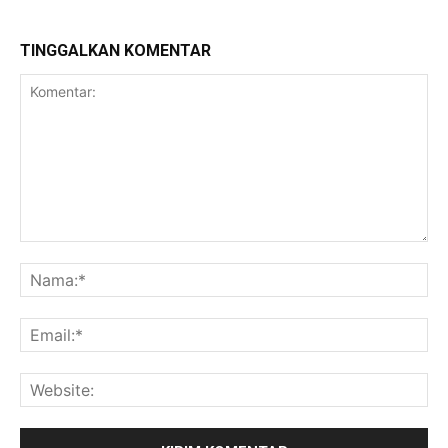
TINGGALKAN KOMENTAR
Komentar:
Na
Ema
Web