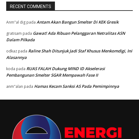
RECENT COMMENTS
Antam Akan Bangun Smelter Di KEK Gresik
Anm"al dig
pada
Gawat! Ada Ribuan Pelanggaran Netralitas ASN
gratisam
pada
Dalam Pilkada
Raline Shah Ditunjuk Jadi Staf Khusus Menkomdigi, Ini
odkaz
pada
Alasannya
RUAS FALAH Dukung MIND ID Akselerasi
koda
pada
Pembangunan Smelter SGAR Mempawah Fase II
Hamas Kecam Sanksi AS Pada Pemimpinnya
anm"alan
pada