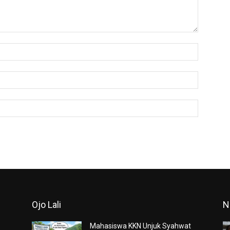
Nama:*
Email:*
Website:
Ojo Lali
N
Mahasiswa KKN Unjuk Syahwat