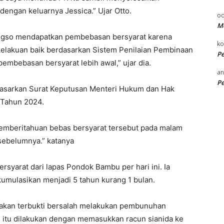
dengan keluarnya Jessica.” Ujar Otto.
od
Me
ngso mendapatkan pembebasan bersyarat karena
k
lakuan baik berdasarkan Sistem Penilaian Pembinaan
P
mbebasan bersyarat lebih awal,” ujar dia.
an
P
dasarkan Surat Keputusan Menteri Hukum dan Hak
 Tahun 2024.
emberitahuan bebas bersyarat tersebut pada malam
ebelumnya.” katanya
syarat dari lapas Pondok Bambu per hari ini. Ia
kumulasikan menjadi 5 tahun kurang 1 bulan.
atakan terbukti bersalah melakukan pembunuhan
 itu dilakukan dengan memasukkan racun sianida ke