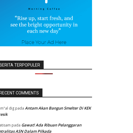
BERITA TERPOPULER
RECENT COMMENTS
Antam Akan Bangun Smelter Di KEK
m"al dig
pada
esik
Gawat! Ada Ribuan Pelanggaran
atisam
pada
tralitas ASN Dalam Pilkada