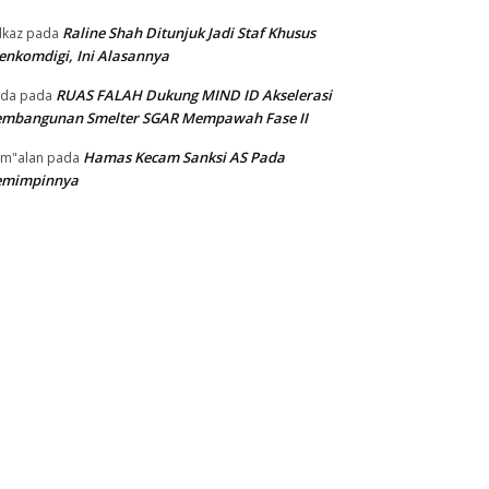
Raline Shah Ditunjuk Jadi Staf Khusus
kaz
pada
nkomdigi, Ini Alasannya
RUAS FALAH Dukung MIND ID Akselerasi
oda
pada
embangunan Smelter SGAR Mempawah Fase II
Hamas Kecam Sanksi AS Pada
m"alan
pada
emimpinnya