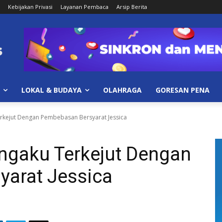
Kebijakan Privasi
Layanan Pembaca
Arsip Berita
LOKAL & BUDAYA
OLAHRAGA
GORESAN PENA
kejut Dengan Pembebasan Bersyarat Jessica
gaku Terkejut Dengan
arat Jessica