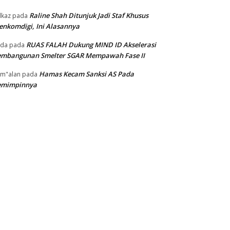
Raline Shah Ditunjuk Jadi Staf Khusus
kaz
pada
nkomdigi, Ini Alasannya
RUAS FALAH Dukung MIND ID Akselerasi
oda
pada
embangunan Smelter SGAR Mempawah Fase II
Hamas Kecam Sanksi AS Pada
m"alan
pada
emimpinnya