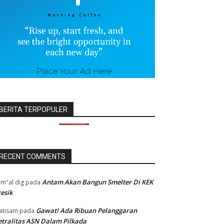
BERITA TERPOPULER
RECENT COMMENTS
Antam Akan Bangun Smelter Di KEK
m"al dig
pada
esik
Gawat! Ada Ribuan Pelanggaran
atisam
pada
tralitas ASN Dalam Pilkada