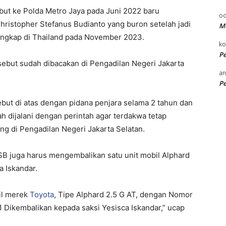
but ke Polda Metro Jaya pada Juni 2022 baru
od
Christopher Stefanus Budianto yang buron setelah jadi
Me
tangkap di Thailand pada November 2023.
k
P
sebut sudah dibacakan di Pengadilan Negeri Jakarta
an
P
but di atas dengan pidana penjara selama 2 tahun dan
h dijalani dengan perintah agar terdakwa tetap
ng di Pengadilan Negeri Jakarta Selatan.
SB juga harus mengembalikan satu unit mobil Alphard
 Iskandar.
bil merek
Toyota
, Tipe Alphard 2.5 G AT, dengan Nomor
1 Dikembalikan kepada saksi Yesisca Iskandar,” ucap