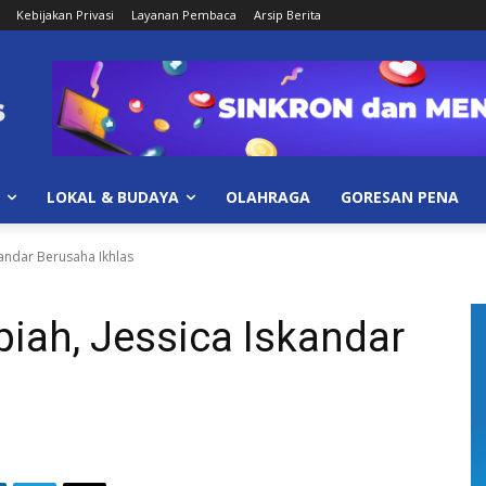
Kebijakan Privasi
Layanan Pembaca
Arsip Berita
LOKAL & BUDAYA
OLAHRAGA
GORESAN PENA
skandar Berusaha Ikhlas
piah, Jessica Iskandar