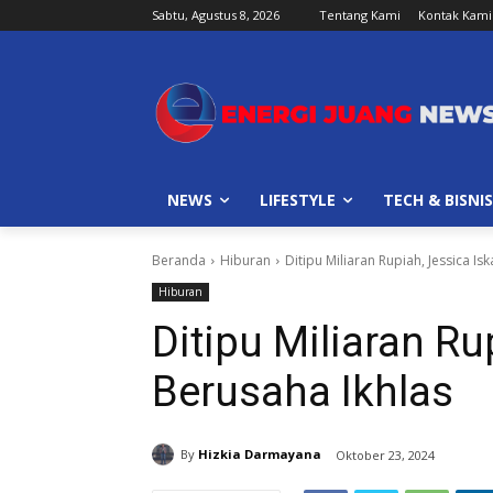
Sabtu, Agustus 8, 2026
Tentang Kami
Kontak Kami
NEWS
LIFESTYLE
TECH & BISNIS
Beranda
Hiburan
Ditipu Miliaran Rupiah, Jessica I
Hiburan
Ditipu Miliaran Ru
Berusaha Ikhlas
By
Hizkia Darmayana
Oktober 23, 2024