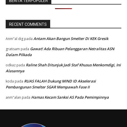
BERITA TERPOPULER
RECENT COMMENTS
Antam Akan Bangun Smelter Di KEK Gresik
Anm"al dig
pada
Gawat! Ada Ribuan Pelanggaran Netralitas ASN
gratisam
pada
Dalam Pilkada
Raline Shah Ditunjuk Jadi Staf Khusus Menkomdigi, Ini
odkaz
pada
Alasannya
RUAS FALAH Dukung MIND ID Akselerasi
koda
pada
Pembangunan Smelter SGAR Mempawah Fase II
Hamas Kecam Sanksi AS Pada Pemimpinnya
anm"alan
pada