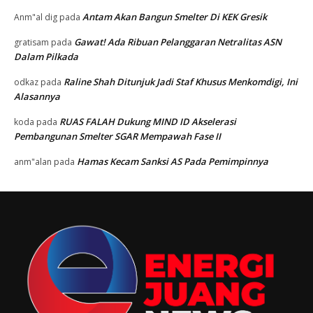
Antam Akan Bangun Smelter Di KEK Gresik
Anm"al dig
pada
Gawat! Ada Ribuan Pelanggaran Netralitas ASN
gratisam
pada
Dalam Pilkada
Raline Shah Ditunjuk Jadi Staf Khusus Menkomdigi, Ini
odkaz
pada
Alasannya
RUAS FALAH Dukung MIND ID Akselerasi
koda
pada
Pembangunan Smelter SGAR Mempawah Fase II
Hamas Kecam Sanksi AS Pada Pemimpinnya
anm"alan
pada