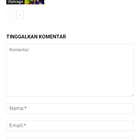
Olahraga
TINGGALKAN KOMENTAR
Komentar:
Na
Ema