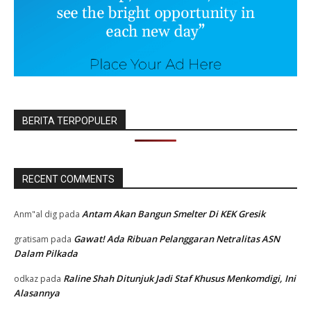
BERITA TERPOPULER
RECENT COMMENTS
Antam Akan Bangun Smelter Di KEK Gresik
Anm"al dig
pada
Gawat! Ada Ribuan Pelanggaran Netralitas ASN
gratisam
pada
Dalam Pilkada
Raline Shah Ditunjuk Jadi Staf Khusus Menkomdigi, Ini
odkaz
pada
Alasannya