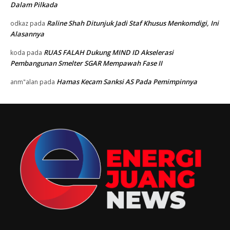
Dalam Pilkada
Raline Shah Ditunjuk Jadi Staf Khusus Menkomdigi, Ini
odkaz
pada
Alasannya
RUAS FALAH Dukung MIND ID Akselerasi
koda
pada
Pembangunan Smelter SGAR Mempawah Fase II
Hamas Kecam Sanksi AS Pada Pemimpinnya
anm"alan
pada