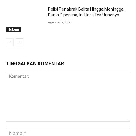
Polisi Penabrak Balita Hingga Meninggal
Dunia Diperiksa, Ini Hasil Tes Urinenya
Agustus 7, 2026
Hukum
TINGGALKAN KOMENTAR
Komentar:
Na