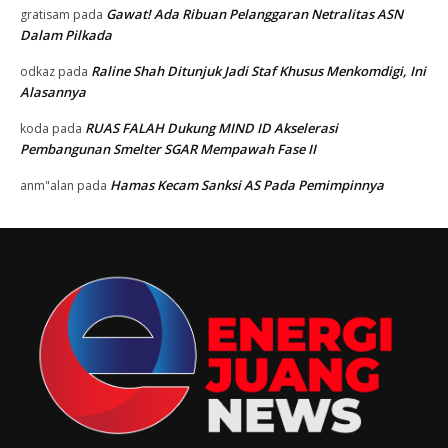
Gawat! Ada Ribuan Pelanggaran Netralitas ASN
gratisam
pada
Dalam Pilkada
Raline Shah Ditunjuk Jadi Staf Khusus Menkomdigi, Ini
odkaz
pada
Alasannya
RUAS FALAH Dukung MIND ID Akselerasi
koda
pada
Pembangunan Smelter SGAR Mempawah Fase II
Hamas Kecam Sanksi AS Pada Pemimpinnya
anm"alan
pada