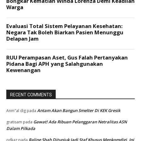
RECENT COMMENTS
Antam Akan Bangun Smelter Di KEK Gresik
Anm"al dig
pada
Gawat! Ada Ribuan Pelanggaran Netralitas ASN
gratisam
pada
Dalam Pilkada
Raline Shah Ditunjuk Jadi Staf Khusus Menkomdigi, Ini
odkaz
pada