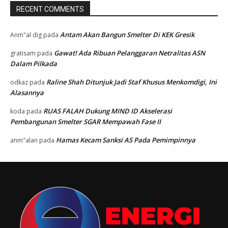
RECENT COMMENTS
Antam Akan Bangun Smelter Di KEK Gresik
Anm"al dig
pada
Gawat! Ada Ribuan Pelanggaran Netralitas ASN
gratisam
pada
Dalam Pilkada
Raline Shah Ditunjuk Jadi Staf Khusus Menkomdigi, Ini
odkaz
pada
Alasannya
RUAS FALAH Dukung MIND ID Akselerasi
koda
pada
Pembangunan Smelter SGAR Mempawah Fase II
Hamas Kecam Sanksi AS Pada Pemimpinnya
anm"alan
pada