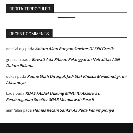
BERITA TERPOPULER
RECENT COMMENTS
Antam Akan Bangun Smelter Di KEK Gresik
Anm"al dig
pada
Gawat! Ada Ribuan Pelanggaran Netralitas ASN
gratisam
pada
Dalam Pilkada
Raline Shah Ditunjuk Jadi Staf Khusus Menkomdigi, Ini
odkaz
pada
Alasannya
RUAS FALAH Dukung MIND ID Akselerasi
koda
pada
Pembangunan Smelter SGAR Mempawah Fase II
Hamas Kecam Sanksi AS Pada Pemimpinnya
anm"alan
pada