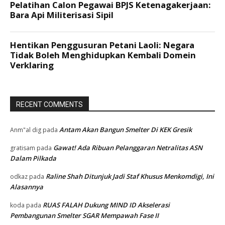
RECENT COMMENTS
Antam Akan Bangun Smelter Di KEK Gresik
Anm"al dig
pada
Gawat! Ada Ribuan Pelanggaran Netralitas ASN
gratisam
pada
Dalam Pilkada
Raline Shah Ditunjuk Jadi Staf Khusus Menkomdigi, Ini
odkaz
pada
Alasannya
RUAS FALAH Dukung MIND ID Akselerasi
koda
pada
Pembangunan Smelter SGAR Mempawah Fase II