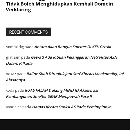
RECENT COMMENTS
Antam Akan Bangun Smelter Di KEK Gresik
Anm"al dig
pada
Gawat! Ada Ribuan Pelanggaran Netralitas ASN
gratisam
pada
Dalam Pilkada
Raline Shah Ditunjuk Jadi Staf Khusus Menkomdigi, Ini
odkaz
pada
Alasannya
RUAS FALAH Dukung MIND ID Akselerasi
koda
pada
Pembangunan Smelter SGAR Mempawah Fase II
Hamas Kecam Sanksi AS Pada Pemimpinnya
anm"alan
pada