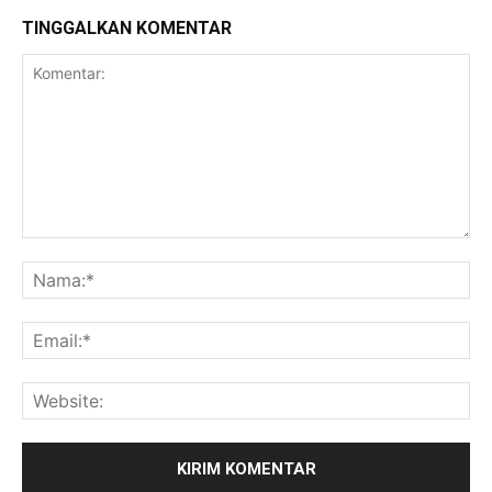
TINGGALKAN KOMENTAR
Komentar:
Na
Ema
Web