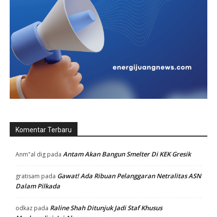
Komentar Terbaru
Antam Akan Bangun Smelter Di KEK Gresik
Anm"al dig
pada
Gawat! Ada Ribuan Pelanggaran Netralitas ASN
gratisam
pada
Dalam Pilkada
Raline Shah Ditunjuk Jadi Staf Khusus
odkaz
pada