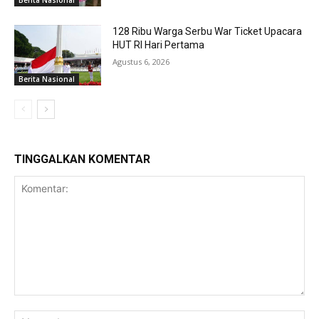
128 Ribu Warga Serbu War Ticket Upacara
HUT RI Hari Pertama
Agustus 6, 2026
Berita Nasional
TINGGALKAN KOMENTAR
Komentar:
Na