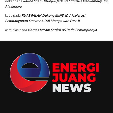
Raline Shah Ditunjuk Jadi Staf Khusus Menkomdigi, Ini
odkaz
pada
Alasannya
RUAS FALAH Dukung MIND ID Akselerasi
koda
pada
Pembangunan Smelter SGAR Mempawah Fase II
Hamas Kecam Sanksi AS Pada Pemimpinnya
anm"alan
pada